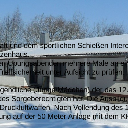
t und dem sportlichen Schießen Interes
tzenhaus.
ren Übungsabenden mehrere Male an e
effsicherheit unter Aufsicht zu prüfen.
ugendliche (Junge/Mädchen) der das 12.
es Sorgeberechtigten hat. Die Ausbildu
Druckluftwaffen. Nach Vollendung des 1
dung auf der 50 Meter Anlage mit dem K