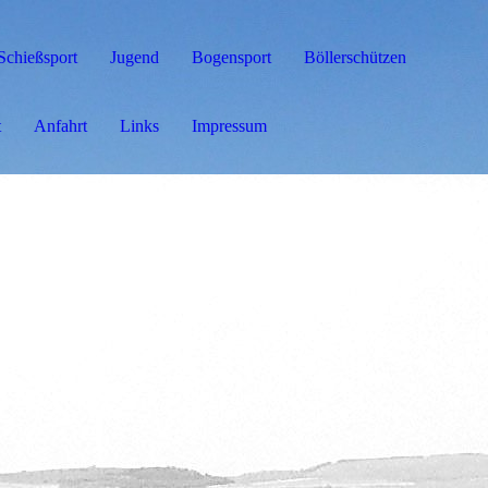
Schießsport
Jugend
Bogensport
Böllerschützen
t
Anfahrt
Links
Impressum