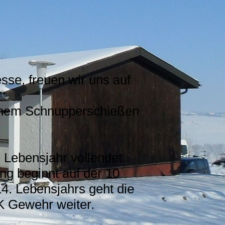
se, freuen wir uns auf
inem Schnupperschießen
 Lebensjahr vollendet
ng beginnt auf der 10
4. Lebensjahrs geht die
K Gewehr weiter.