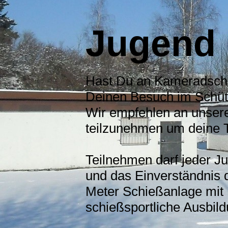
Jugend
Hast Du an Kameradschaf
Deinen Besuch im Schü
Wir empfehlen an unse
teilzunehmen um deine Tr
Teilnehmen darf jeder J
und das Einverständnis d
Meter Schießanlage mit 
schießsportliche Ausbil